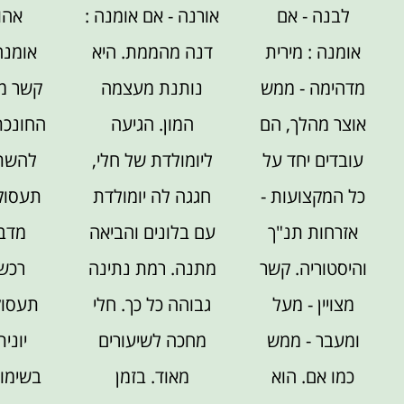
לבנה - אם
אורנה - אם אומנה :
אהו
אומנה : מירית
דנה מהממת. היא
אומנה 
מדהימה - ממש
נותנת מעצמה
קשר מד
אוצר מהלך, הם
המון. הגיעה
החונכת
עובדים יחד על
ליומולדת של חלי,
להשתל
כל המקצועות -
חגגה לה יומולדת
תעסוקת
אזרחות תנ"ך
עם בלונים והביאה
מדבר
והיסטוריה. קשר
מתנה. רמת נתינה
רכש
מצויין - מעל
גבוהה כל כך. חלי
תעסוק
ומעבר - ממש
מחכה לשיעורים
יוני
כמו אם. הוא
מאוד. בזמן
בשימוש